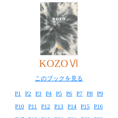
KOZOⅥ
このブックを見る
P1
P2
P3
P4
P5
P6
P7
P8
P9
P10
P11
P12
P13
P14
P15
P16