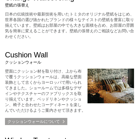
壁紙の張替え
日本の伝統技術や最新技術を用いたトミタのオリジナル壁紙をはじめ、
世界各国の選び抜かれたブランドの様々なテイストの壁紙を豊富に取り
揃えています。壁紙はお部屋の中でも大きな面積を占め、お部屋の雰囲
気を簡単に変えることができます。壁紙の張替えのご相談などお問い合
わせください。
Cushion Wall
クッションウォール
壁面にクッション材を取り付け、上から布
で覆うクッションウォールは、高級な壁面
装飾として古くからヨーロッパで用いられ
てきました。ショールームでは多様なデザ
インやテクスチャーのファブリックスを取
り揃えています。ベッドリネンやクッショ
ン、椅子と合わせたコーディネートを楽し
んでいただけるようご案内させて頂きます。
クッションウォールについて