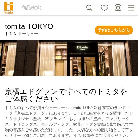
tomita TOKYO
予約はこちらから
トミタ トーキョー
京橋エドグランですべてのトミタを
ご体感ください
トミタのすべてが揃うショールーム tomita TOKYO は東京のランドマ
ーク「京橋エドグラン」にあります。日本の伝統素材と技を駆使したト
ミタオリジナル壁紙、39ブランドにおよぶ海外の壁紙、ファブリック
ス、トリミングス、モールディング、家具、ラグを実際に見て触れて本
物の質感をご体感いただけます。また、大切な方への贈り物としてアク
セサリー小物もご用意しております。 ぜひお気軽にご活用ください。