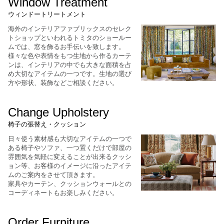
Window Treatment
ウィンドートリートメント
海外のインテリアファブリックスのセレク
トショップといわれるトミタのショールー
ムでは、窓を飾るお手伝いを致します。
様々な色や表情をもつ生地から作るカーテ
ンは、インテリアの中でも大きな面積を占
め大切なアイテムの一つです。生地の選び
方や形状、装飾などご相談ください。
Change Upholstery
椅子の張替え・クッション
日々使う素材感も大切なアイテムの一つで
ある椅子やソファ、一つ置くだけで部屋の
雰囲気を気軽に変えることが出来るクッシ
ョン等、お客様のイメージに沿ったアイテ
ムのご案内をさせて頂きます。
家具やカーテン、クッションウォールとの
コーディネートもお楽しみください。
Order Furniture