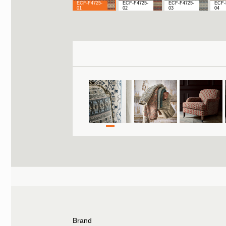
ECF-F4725-
ECF-F4725-
ECF-F4725-
ECF-
01
02
03
04
Brand