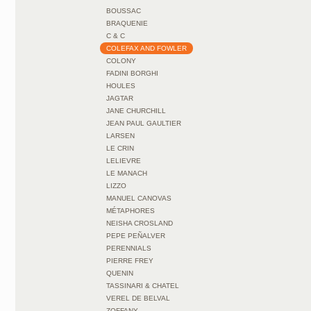
BOUSSAC
BRAQUENIE
C & C
COLEFAX AND FOWLER
COLONY
FADINI BORGHI
HOULES
JAGTAR
JANE CHURCHILL
JEAN PAUL GAULTIER
LARSEN
LE CRIN
LELIEVRE
LE MANACH
LIZZO
MANUEL CANOVAS
MÉTAPHORES
NEISHA CROSLAND
PEPE PEÑALVER
PERENNIALS
PIERRE FREY
QUENIN
TASSINARI & CHATEL
VEREL DE BELVAL
ZOFFANY