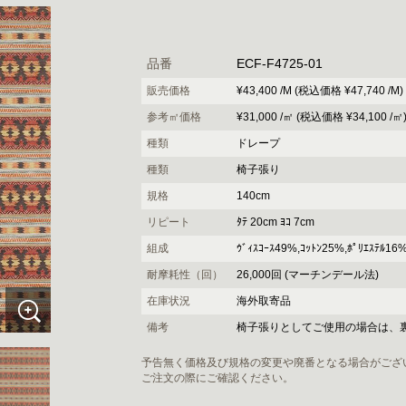
品番
ECF-F4725-01
販売価格
¥43,400 /M (税込価格 ¥47,740 /M)
参考㎡価格
¥31,000 /㎡ (税込価格 ¥34,100 /㎡
種類
ドレープ
種類
椅子張り
規格
140cm
リピート
ﾀﾃ 20cm ﾖｺ 7cm
組成
ｳﾞｨｽｺｰｽ49%,ｺｯﾄﾝ25%,ﾎﾟﾘｴｽﾃﾙ16
耐摩耗性（回）
26,000回 (マーチンデール法)
在庫状況
海外取寄品
備考
椅子張りとしてご使用の場合は、
予告無く価格及び規格の変更や廃番となる場合がござ
ご注文の際にご確認ください。