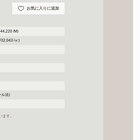
お気に入りに追加
4,220 /M)
32,043 /㎡)
ール法)
います。