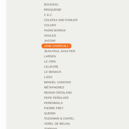
BOUSSAC
BRAQUENIE
C & C
COLEFAX AND FOWLER
COLONY
FADINI BORGHI
HOULES
JAGTAR
JANE CHURCHILL
JEAN PAUL GAULTIER
LARSEN
LE CRIN
LELIEVRE
LE MANACH
LIZZO
MANUEL CANOVAS
MÉTAPHORES
NEISHA CROSLAND
PEPE PEÑALVER
PERENNIALS
PIERRE FREY
QUENIN
TASSINARI & CHATEL
VEREL DE BELVAL
ZOFFANY