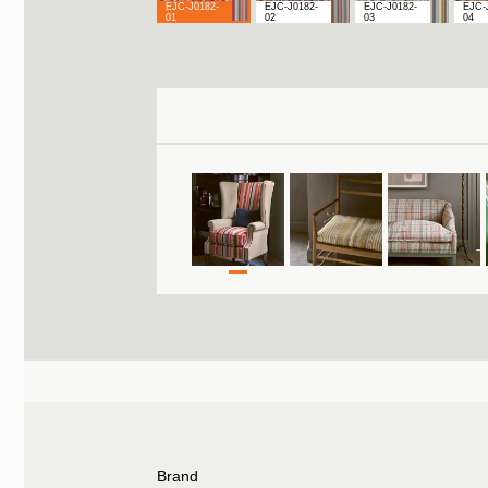
EJC-J0182-
EJC-J0182-
EJC-J0182-
EJC-
01
02
03
04
Brand