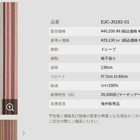
品番
EJC-J0182-01
販売価格
¥40,200 /M (税込価格 ¥4
参考㎡価格
¥29,130 /㎡ (税込価格 ¥
種類
ドレープ
種類
椅子張り
規格
138cm
リピート
ﾀﾃ 2cm ﾖｺ 69cm
組成
ｺｯﾄﾝ100%
耐摩耗性（回）
35,000回 (マーチンデ
在庫状況
海外取寄品
予告無く価格及び規格の変更や廃番となる場合がござ
ご注文の際にご確認ください。