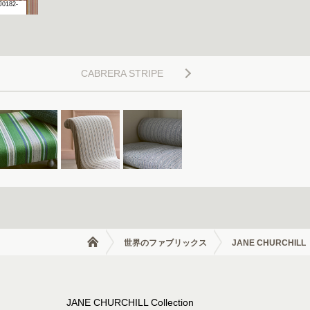
J0182-
EJC-J0182-
05
CABRERA STRIPE
世界のファブリックス
JANE CHURCHILL
JANE CHURCHILL Collection