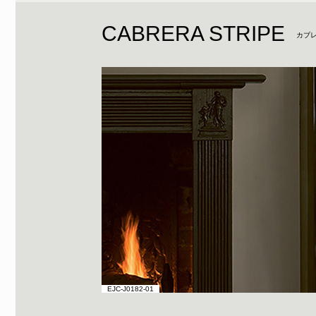
CABRERA STRIPE
カブレ
EJC-J0182-01