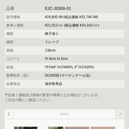
品番
EJC-J0308-01
販売価格
¥29,800 /M (税込価格 ¥32,780 /M)
参考㎡価格
¥21,912 /㎡ (税込価格 ¥24,103 /㎡)
種類
椅子張り
種類
ドレープ
規格
136cm
リピート
ﾀﾃ 8cm ﾖｺ 8cm
組成
ﾘｻｲｸﾙﾎﾟﾘｴｽﾃﾙ80%, ﾎﾟﾘｴｽﾃﾙ20%
耐摩耗性（回）
50,000回 (マーチンデール法)
在庫状況
海外取寄品
予告無く価格及び規格の変更や廃番となる場合がございます。
ご注文の際にご確認ください。
IDRIS