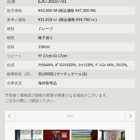
品番
EJC-J0107-01
販売価格
¥43,000 /M (税込価格 ¥47,300 /M)
参考㎡価格
¥31,618 /㎡ (税込価格 ¥34,780 /㎡)
種類
ドレープ
種類
椅子張り
規格
136cm
リピート
ﾀﾃ 17cm ﾖｺ 17cm
組成
ｱｸﾘﾙ44%, ﾎﾟﾘｴｽﾃﾙ30%, ｺｯﾄﾝ19%, ｳﾞｨｽｺｰｽ4%, ﾘﾈﾝ3%,
耐摩耗性（回）
30,000回 (マーチンデール法)
在庫状況
海外取寄品
予告無く価格及び規格の変更や廃番となる場合がございます。
ご注文の際にご確認ください。
IRA