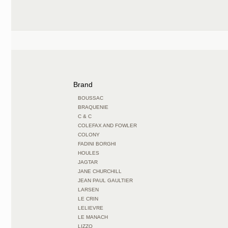
Brand
BOUSSAC
BRAQUENIE
C & C
COLEFAX AND FOWLER
COLONY
FADINI BORGHI
HOULES
JAGTAR
JANE CHURCHILL
JEAN PAUL GAULTIER
LARSEN
LE CRIN
LELIEVRE
LE MANACH
LIZZO