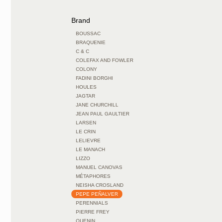
Brand
BOUSSAC
BRAQUENIE
C & C
COLEFAX AND FOWLER
COLONY
FADINI BORGHI
HOULES
JAGTAR
JANE CHURCHILL
JEAN PAUL GAULTIER
LARSEN
LE CRIN
LELIEVRE
LE MANACH
LIZZO
MANUEL CANOVAS
MÉTAPHORES
NEISHA CROSLAND
PEPE PEÑALVER
PERENNIALS
PIERRE FREY
QUENIN