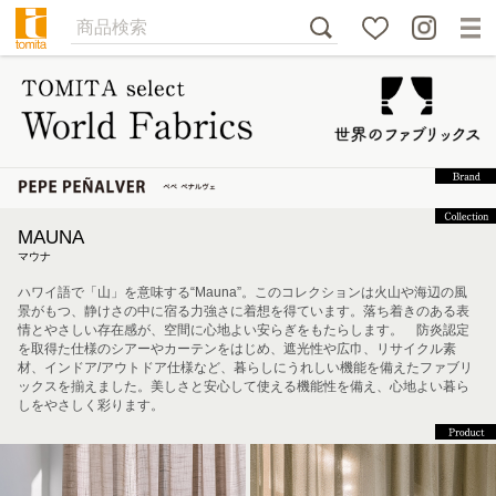
MAUNA
マウナ
ハワイ語で「山」を意味する“Mauna”。このコレクションは火山や海辺の風
景がもつ、静けさの中に宿る力強さに着想を得ています。落ち着きのある表
情とやさしい存在感が、空間に心地よい安らぎをもたらします。 防炎認定
を取得た仕様のシアーやカーテンをはじめ、遮光性や広巾、リサイクル素
材、インドア/アウトドア仕様など、暮らしにうれしい機能を備えたファブリ
ックスを揃えました。美しさと安心して使える機能性を備え、心地よい暮ら
しをやさしく彩ります。