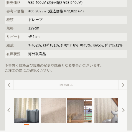
販売価格
¥85,400 /M (税込価格 ¥93,940 /M)
参考㎡価格
¥66,202 /㎡ (税込価格 ¥72,822 /㎡)
種類
ドレープ
規格
129cm
リピート
ﾀﾃ 1cm
組成
ｳｰﾙ52%, ｱﾙﾊﾟｶ31%, ﾎﾟﾘｱﾐﾄﾞ6%, ﾘﾈﾝ5%, ｼﾙｸ5%, ﾎﾟﾘｴｽﾃﾙ1%
在庫状況
海外取寄品
予告無く価格及び規格の変更や廃番となる場合がございます。
ご注文の際にご確認ください。
MONICA