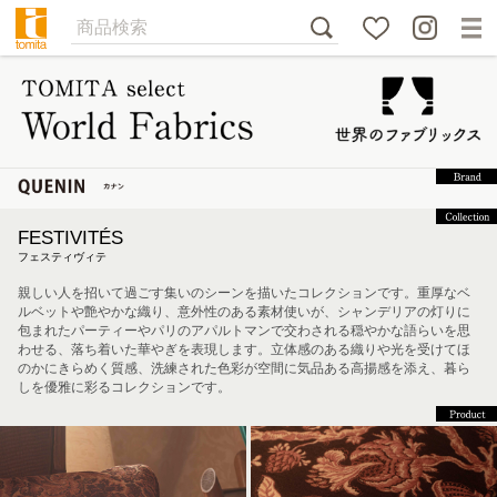
FESTIVITÉS
フェスティヴィテ
親しい人を招いて過ごす集いのシーンを描いたコレクションです。重厚なベ
ルベットや艶やかな織り、意外性のある素材使いが、シャンデリアの灯りに
包まれたパーティーやパリのアパルトマンで交わされる穏やかな語らいを思
わせる、落ち着いた華やぎを表現します。立体感のある織りや光を受けてほ
のかにきらめく質感、洗練された色彩が空間に気品ある高揚感を添え、暮ら
しを優雅に彩るコレクションです。