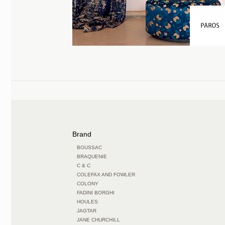
Brand
BOUSSAC
BRAQUENIE
C & C
COLEFAX AND FOWLER
COLONY
FADINI BORGHI
HOULES
JAGTAR
JANE CHURCHILL