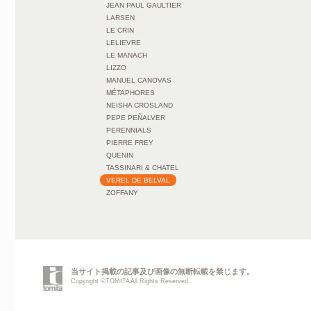
JEAN PAUL GAULTIER
LARSEN
LE CRIN
LELIEVRE
LE MANACH
LIZZO
MANUEL CANOVAS
MÉTAPHORES
NEISHA CROSLAND
PEPE PEÑALVER
PERENNIALS
PIERRE FREY
QUENIN
TASSINARI & CHATEL
VEREL DE BELVAL
ZOFFANY
当サイト掲載の記事及び画像の無断転載を禁じます。
Copyright ©TOMITA All Rights Reserved.