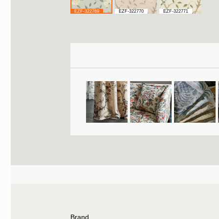
EZF-322769
EZF-322770
EZF-322771
Brand