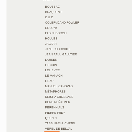
BOUSSAC
BRAQUENIE
C & C
COLEFAX AND FOWLER
COLONY
FADINI BORGHI
HOULES
JAGTAR
JANE CHURCHILL
JEAN PAUL GAULTIER
LARSEN
LE CRIN
LELIEVRE
LE MANACH
LIZZO
MANUEL CANOVAS
MÉTAPHORES
NEISHA CROSLAND
PEPE PEÑALVER
PERENNIALS
PIERRE FREY
QUENIN
TASSINARI & CHATEL
VEREL DE BELVAL