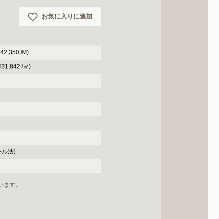
お気に入りに追加
2,350 /M)
31,842 /㎡)
ール法)
います。