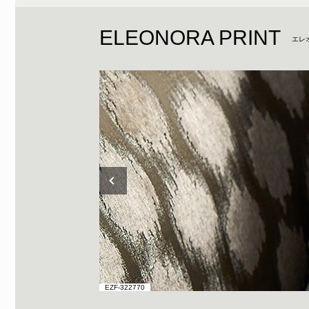
ELEONORA PRINT
エレ
EZF-322770