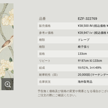
品番
EZF-322769
販売価格
¥38,500 /M (税込価格 ¥4
参考㎡価格
¥28,947 /㎡ (税込価格 ¥
種類
ドレープ
種類
椅子張り
規格
133cm
リピート
ﾀﾃ 87cm ﾖｺ 133cm
組成
ﾘﾈﾝ51%, ｺｯﾄﾝ49%
耐摩耗性（回）
20,000回 (マーチンデ
在庫状況
海外取寄品
予告無く価格及び規格の変更や廃番となる場合がござ
ご注文の際にご確認ください。