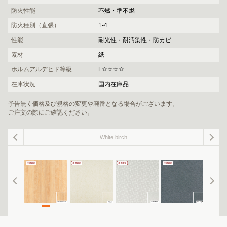
防火性能
不燃・準不燃
防火種別（直張）
1-4
性能
耐光性・耐汚染性・防カビ
素材
紙
ホルムアルデヒド等級
F☆☆☆☆
在庫状況
国内在庫品
予告無く価格及び規格の変更や廃番となる場合がございます。
ご注文の際にご確認ください。
White birch