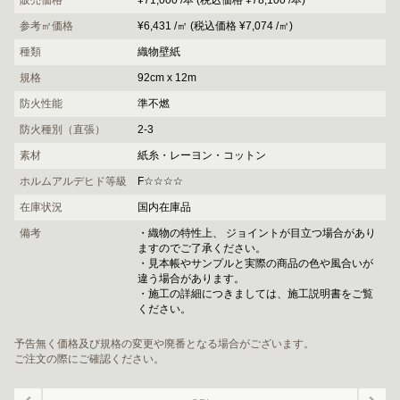
販売価格
¥71,000 /本 (税込価格 ¥78,100 /本)
参考㎡価格
¥6,431 /㎡ (税込価格 ¥7,074 /㎡)
種類
織物壁紙
規格
92cm x 12m
防火性能
準不燃
防火種別（直張）
2-3
素材
紙糸・レーヨン・コットン
ホルムアルデヒド等級
F☆☆☆☆
在庫状況
国内在庫品
備考
・織物の特性上、 ジョイントが目立つ場合があり
ますのでご了承ください。
・見本帳やサンプルと実際の商品の色や風合いが
違う場合があります。
・施工の詳細につきましては、施工説明書をご覧
ください。
予告無く価格及び規格の変更や廃番となる場合がございます。
ご注文の際にご確認ください。