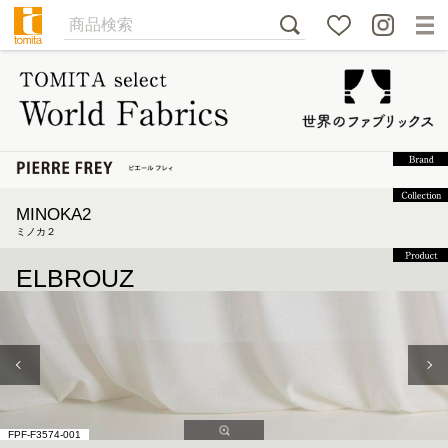
MINOKA2
ミノカ２
ELBROUZ
FPF-F3574-001