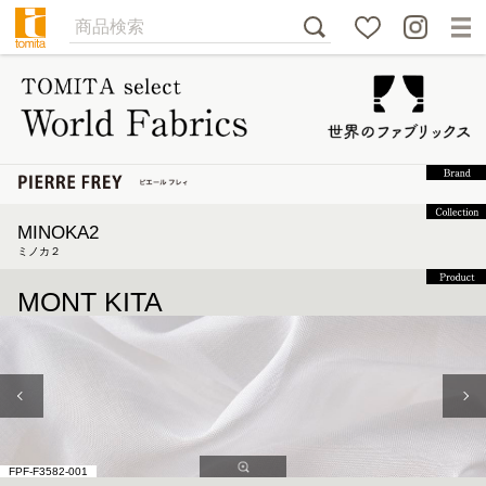
MINOKA2
ミノカ２
MONT KITA
FPF-F3582-001