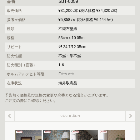
品番
SBT-8059
販売価格
¥31,200 /本 (税込価格 ¥34,320 /本)
参考㎡価格
¥5,858 /㎡ (税込価格 ¥6,444 /㎡)
種類
不織布壁紙
規格
53cm x 10.05m
リピート
ﾀﾃ 24.7/12.35cm
防火性能
不燃・準不燃
防火種別（直張）
1-6
ホルムアルデヒド等級
F☆☆☆☆
在庫状況
海外取寄品
予告無く価格及び規格の変更や廃番となる場合がございます。
ご注文の際にご確認ください。
VÄSTIGÅRN