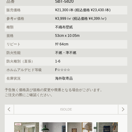
品番
SBT-5820
販売価格
¥21,300 /本 (税込価格 ¥23,430 /本)
参考㎡価格
¥3,999 /㎡ (税込価格 ¥4,399 /㎡)
種類
不織布壁紙
規格
53cm x 10.05m
リピート
ﾀﾃ 64cm
防火性能
不燃・準不燃
防火種別（直張）
1-6
ホルムアルデヒド等級
F☆☆☆☆
在庫状況
海外取寄品
予告無く価格及び規格の変更や廃番となる場合がございます。
ご注文の際にご確認ください。
ISOLDE