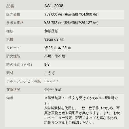
品番
AWL-2008
販売価格
¥59,000 /枚 (税込価格 ¥64,900 /枚)
参考㎡価格
¥23,752 /㎡ (税込価格 ¥26,127 /㎡)
種類
和紙壁紙
規格
92cm x 2.7m
リピート
ﾀﾃ 23cm ﾖｺ 23cm
防火性能
不燃・準不燃
防火種別（直張）
1-3
素材
こうぞ
ホルムアルデヒド等級
F☆☆☆☆
在庫状況
受注生産品
備考
※製造納期：ご注文を受けてから約4～5週間で
す。
※自然素材を使用し、一枚一枚手作りのため、写
真は実物と色や刷毛目が異なります。また、お使
いのモニター設定、環境によっても異なるため、
現物サンプルをご確認ください。