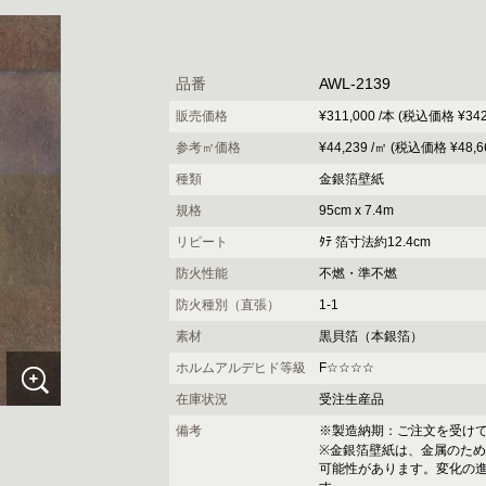
品番
AWL-2139
販売価格
¥311,000 /本 (税込価格 ¥342
参考㎡価格
¥44,239 /㎡ (税込価格 ¥48,6
種類
金銀箔壁紙
規格
95cm x 7.4m
リピート
ﾀﾃ 箔寸法約12.4cm
防火性能
不燃・準不燃
防火種別（直張）
1-1
素材
黒貝箔（本銀箔）
ホルムアルデヒド等級
F☆☆☆☆
在庫状況
受注生産品
備考
※製造納期：ご注文を受けて
※金銀箔壁紙は、金属のた
可能性があります。変化の