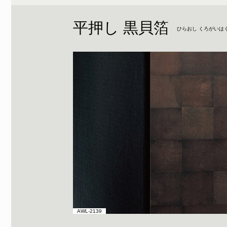
平押し 黒貝箔
ひらおし くろがいは
AWL-2139