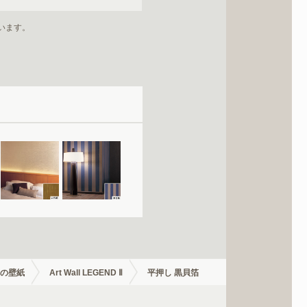
います。
の壁紙
Art Wall LEGEND Ⅱ
平押し 黒貝箔