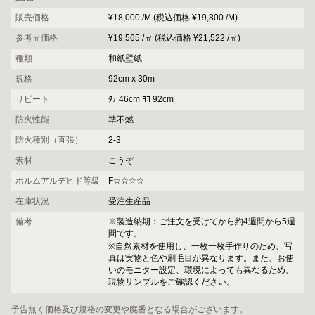
販売価格
¥18,000 /M (税込価格 ¥19,800 /M)
参考㎡価格
¥19,565 /㎡ (税込価格 ¥21,522 /㎡)
種類
和紙壁紙
規格
92cm x 30m
リピート
ﾀﾃ 46cm ﾖｺ 92cm
防火性能
準不燃
防火種別（直張）
2-3
素材
こうぞ
ホルムアルデヒド等級
F☆☆☆☆
在庫状況
受注生産品
備考
※製造納期：ご注文を受けてから約4週間から5週
間です。
※自然素材を使用し、一枚一枚手作りのため、写
真は実物と色や刷毛目が異なります。また、お使
いのモニター設定、環境によっても異なるため、
現物サンプルをご確認ください。
予告無く価格及び規格の変更や廃番となる場合がございます。