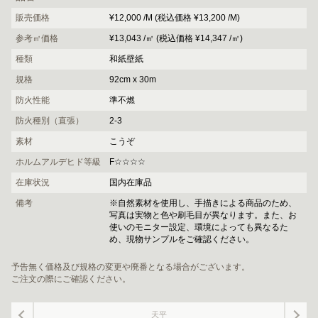
販売価格
¥12,000 /M (税込価格 ¥13,200 /M)
参考㎡価格
¥13,043 /㎡ (税込価格 ¥14,347 /㎡)
種類
和紙壁紙
規格
92cm x 30m
防火性能
準不燃
防火種別（直張）
2-3
素材
こうぞ
ホルムアルデヒド等級
F☆☆☆☆
在庫状況
国内在庫品
備考
※自然素材を使用し、手描きによる商品のため、
写真は実物と色や刷毛目が異なります。また、お
使いのモニター設定、環境によっても異なるた
め、現物サンプルをご確認ください。
予告無く価格及び規格の変更や廃番となる場合がございます。
ご注文の際にご確認ください。
天平