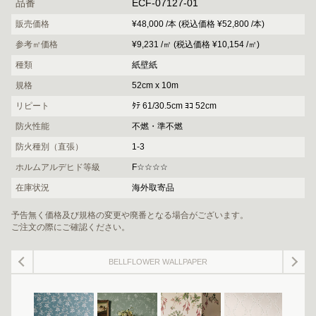
品番
ECF-07127-01
販売価格
¥48,000 /本 (税込価格 ¥52,800 /本)
参考㎡価格
¥9,231 /㎡ (税込価格 ¥10,154 /㎡)
種類
紙壁紙
規格
52cm x 10m
リピート
ﾀﾃ 61/30.5cm ﾖｺ 52cm
防火性能
不燃・準不燃
防火種別（直張）
1-3
ホルムアルデヒド等級
F☆☆☆☆
在庫状況
海外取寄品
予告無く価格及び規格の変更や廃番となる場合がございます。
ご注文の際にご確認ください。
BELLFLOWER WALLPAPER