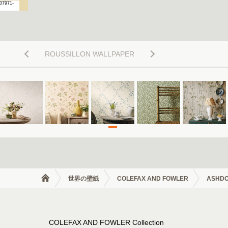
07971-
ECF-07971-
07
ROUSSILLON WALLPAPER
世界の壁紙
COLEFAX AND FOWLER
ASHDO
COLEFAX AND FOWLER Collection