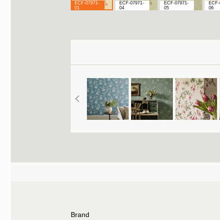
ECF-07971-
ECF-07971-
ECF-07971-
ECF-
01
04
05
06
Brand