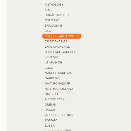
ANTHOLOGY
ARTE
BORÅSTAPETER
BOUSSAC
BRAQUENIE
C&C
COLEFAX AND FOWLER
CRISTIANA MASI
JANE CHURCHILL
JEAN PAUL GAULTIER
LELIEVRE
LE MANACH
LIZZO
MANUEL CANOVAS
MARBURG
MAYA ROMANOFF
NEISHA CROSLAND
OMEXCO
PIERRE FREY
QUENIN
RASCH
WORLD SELECTION
ZOFFANY
ZUBER
ワコアフリース壁紙