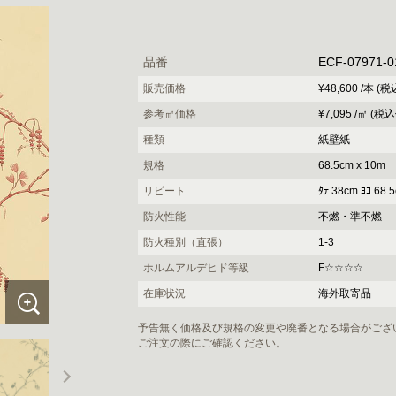
品番
ECF-07971-0
販売価格
¥48,600 /本 (税
参考㎡価格
¥7,095 /㎡ (税込
種類
紙壁紙
規格
68.5cm x 10m
リピート
ﾀﾃ 38cm ﾖｺ 68.
防火性能
不燃・準不燃
防火種別（直張）
1-3
ホルムアルデヒド等級
F☆☆☆☆
在庫状況
海外取寄品
予告無く価格及び規格の変更や廃番となる場合がござ
ご注文の際にご確認ください。