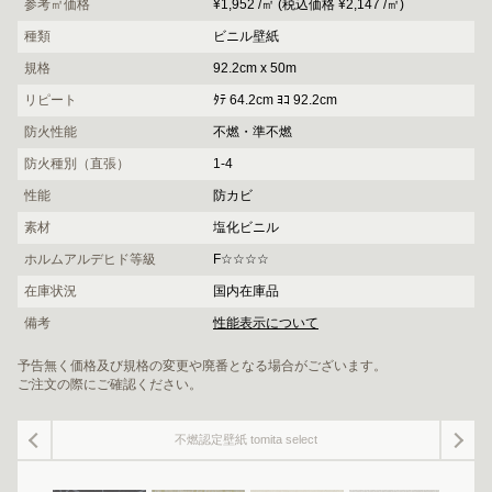
参考㎡価格
¥1,952 /㎡ (税込価格 ¥2,147 /㎡)
種類
ビニル壁紙
規格
92.2cm x 50m
リピート
ﾀﾃ 64.2cm ﾖｺ 92.2cm
防火性能
不燃・準不燃
防火種別（直張）
1-4
性能
防カビ
素材
塩化ビニル
ホルムアルデヒド等級
F☆☆☆☆
在庫状況
国内在庫品
備考
性能表示について
予告無く価格及び規格の変更や廃番となる場合がございます。
ご注文の際にご確認ください。
不燃認定壁紙 tomita select