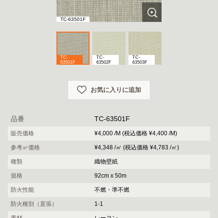
TC-63501F
TC-
TC-
TC-
63501F
63502F
63503F
お気に入りに追加
品番
TC-63501F
販売価格
¥4,000 /M (税込価格 ¥4,400 /M)
参考㎡価格
¥4,348 /㎡ (税込価格 ¥4,783 /㎡)
種類
織物壁紙
規格
92cm x 50m
防火性能
不燃・準不燃
防火種別（直張）
1-1
素材
レーヨン