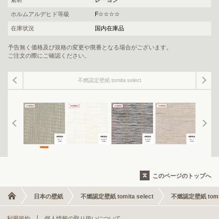
ホルムアルデヒド等級
F☆☆☆☆
在庫状況
国内在庫品
予告無く価格及び規格の変更や廃番となる場合がございます。
ご注文の際にご確認ください。
不燃認定壁紙 tomita select
このページのトップへ
日本の壁紙
不燃認定壁紙 tomita select
不燃認定壁紙 tomita
利用規約
個人情報の取り扱いについて