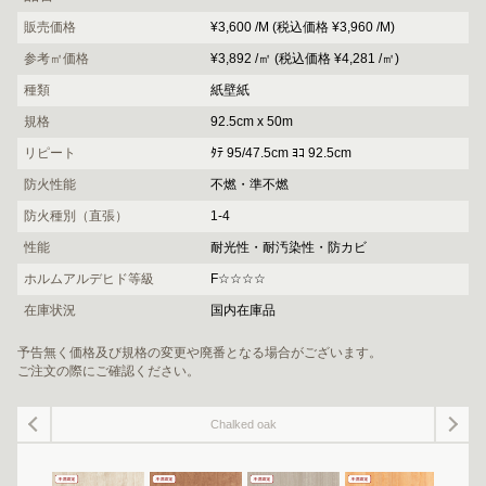
販売価格
¥3,600 /M (税込価格 ¥3,960 /M)
参考㎡価格
¥3,892 /㎡ (税込価格 ¥4,281 /㎡)
種類
紙壁紙
規格
92.5cm x 50m
リピート
ﾀﾃ 95/47.5cm ﾖｺ 92.5cm
防火性能
不燃・準不燃
防火種別（直張）
1-4
性能
耐光性・耐汚染性・防カビ
ホルムアルデヒド等級
F☆☆☆☆
在庫状況
国内在庫品
予告無く価格及び規格の変更や廃番となる場合がございます。
ご注文の際にご確認ください。
Chalked oak