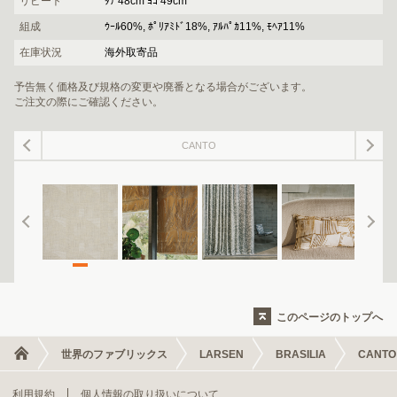
リピート
ﾀﾃ 48cm ﾖｺ 49cm
組成
ｳｰﾙ60%, ﾎﾟﾘｱﾐﾄﾞ18%, ｱﾙﾊﾟｶ11%, ﾓﾍｱ11%
在庫状況
海外取寄品
予告無く価格及び規格の変更や廃番となる場合がございます。
ご注文の際にご確認ください。
CANTO
このページのトップへ
世界のファブリックス
LARSEN
BRASILIA
CANTO
利用規約
個人情報の取り扱いについて