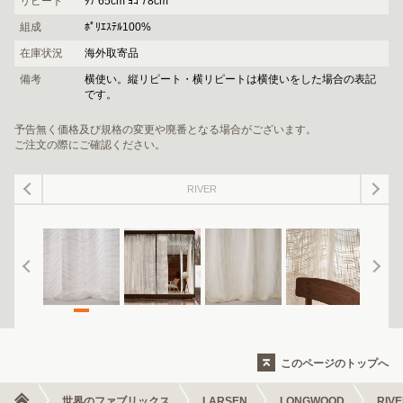
リピート
ﾀﾃ 65cm ﾖｺ 78cm
組成
ﾎﾟﾘｴｽﾃﾙ100%
在庫状況
海外取寄品
備考
横使い。縦リピート・横リピートは横使いをした場合の表記
です。
予告無く価格及び規格の変更や廃番となる場合がございます。
ご注文の際にご確認ください。
RIVER
このページのトップへ
世界のファブリックス
LARSEN
LONGWOOD
RIV