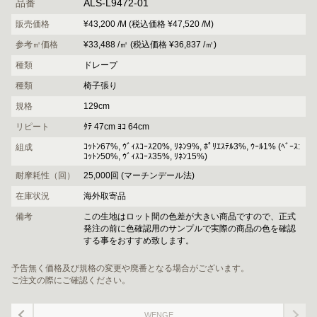
品番
ALS-L9472-01
販売価格
¥43,200 /M (税込価格 ¥47,520 /M)
参考㎡価格
¥33,488 /㎡ (税込価格 ¥36,837 /㎡)
種類
ドレープ
種類
椅子張り
規格
129cm
リピート
ﾀﾃ 47cm ﾖｺ 64cm
ｺｯﾄﾝ67%, ｳﾞｨｽｺｰｽ20%, ﾘﾈﾝ9%, ﾎﾟﾘｴｽﾃﾙ3%, ｳｰﾙ1% (ﾍﾞｰｽ:
組成
ｺｯﾄﾝ50%, ｳﾞｨｽｺｰｽ35%, ﾘﾈﾝ15%)
耐摩耗性（回）
25,000回 (マーチンデール法)
在庫状況
海外取寄品
備考
この生地はロット間の色差が大きい商品ですので、正式
発注の前に色確認用のサンプルで実際の商品の色を確認
する事をおすすめ致します。
予告無く価格及び規格の変更や廃番となる場合がございます。
ご注文の際にご確認ください。
WENGE